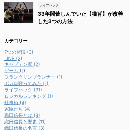
ライフハック
33年間苦しんでいた【猫背】が改善
した3つの方法
カテゴリー
7つの習慣 (3)
LINE (3)
キャプテン翼 (2)
ゲーム (1)
フランクリンプランナー (1)
ボカロ歌ってみた (1)
ライフハック (31)
ロジカルシンキング (1)
仕事術 (4)
家臣たち (4)
織田信長とは (8)
織田信長と歴史 (11)
織田信長の名言 (3)