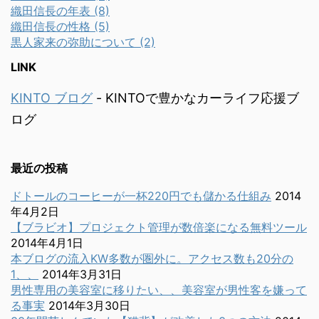
織田信長の年表 (8)
織田信長の性格 (5)
黒人家来の弥助について (2)
LINK
KINTO ブログ
- KINTOで豊かなカーライフ応援ブ
ログ
最近の投稿
ドトールのコーヒーが一杯220円でも儲かる仕組み
2014
年4月2日
【ブラビオ】プロジェクト管理が数倍楽になる無料ツール
2014年4月1日
本ブログの流入KW多数が圏外に。アクセス数も20分の
1、、
2014年3月31日
男性専用の美容室に移りたい、、美容室が男性客を嫌って
る事実
2014年3月30日